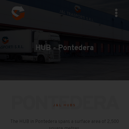
HUB - Pontedera
PONTEDERA
J&L HUBS
The HUB in Pontedera spans a surface area of 2,500
square metres.