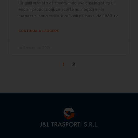
L’Inghilterra sta attraversando una crisi logistica di
enormi proporzioni. Le scorte nei negozi e nei
magazzini sono crollate ai livelli più bassi dal 1983. La
CONTINUA A LEGGERE
16 Settembre 2021
1
2