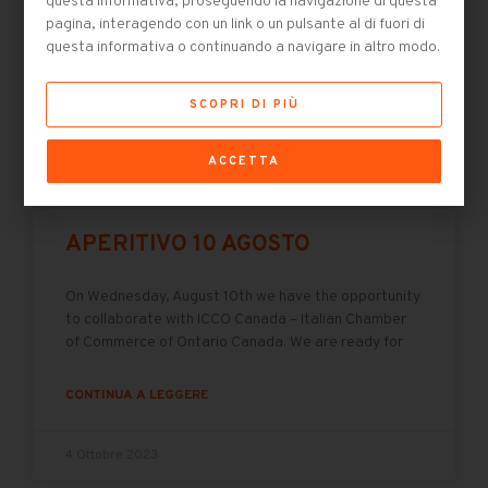
questa informativa, proseguendo la navigazione di questa
Romania offrono ai nostri clienti la possibilità di
pagina, interagendo con un link o un pulsante al di fuori di
contare su solide basi logistiche da e per
questa informativa o continuando a navigare in altro modo.
CONTINUA A LEGGERE
SCOPRI DI PIÙ
18 Novembre 2023
ACCETTA
APERITIVO 10 AGOSTO
On Wednesday, August 10th we have the opportunity
to collaborate with ICCO Canada – Italian Chamber
of Commerce of Ontario Canada. We are ready for
CONTINUA A LEGGERE
4 Ottobre 2023