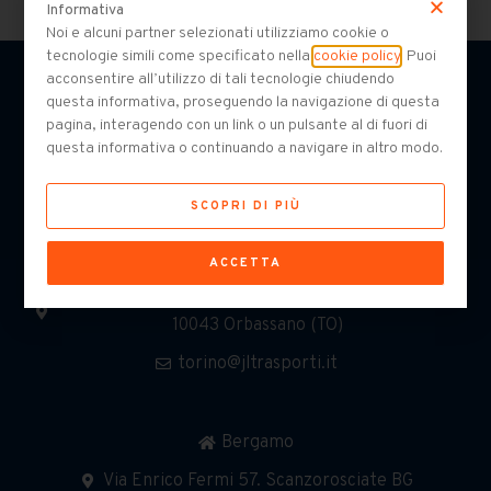
Informativa
Noi e alcuni partner selezionati utilizziamo cookie o
tecnologie simili come specificato nella
cookie policy
. Puoi
acconsentire all’utilizzo di tali tecnologie chiudendo
questa informativa, proseguendo la navigazione di questa
pagina, interagendo con un link o un pulsante al di fuori di
questa informativa o continuando a navigare in altro modo.
SCOPRI DI PIÙ
Torino
ACCETTA
Via Prima Strada 12/14, - Interporto Sito Sud -
10043 Orbassano (TO)
torino@jltrasporti.it
Bergamo
Via Enrico Fermi 57. Scanzorosciate BG