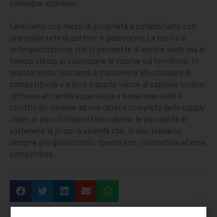
consegne espresse.
Lavoriamo con mezzi di proprietà e collaboriamo con
una solida rete di partner e padroncini. La nostra è
un’organizzazione che ci permette di essere snelli ma al
tempo stesso di valorizzare le risorse sul territorio. In
questo modo riusciamo a mantenere alti standard di
competitività e a dare il giusto valore al capitale umano:
offriamo al cliente esperienza e know how solidi e
strutturati insieme ad una catena completa della supply
chain; ai piccoli trasportatori diamo la possibilità di
sostenere la propria azienda che, in uno scenario
sempre più globalizzato, spesso non riuscirebbe ad esse
competitiva.