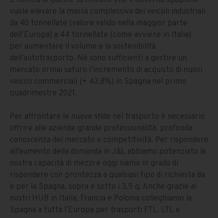
È notizia di queste settimane che il Governo spagnolo
vuole elevare la massa complessiva dei veicoli industriali
da 40 tonnellate (valore valido nella maggior parte
dell’Europa) a 44 tonnellate (come avviene in Italia)
per aumentare il volume e la sostenibilità
dell’autotrasporto. Né sono sufficienti a gestire un
mercato ormai saturo l’incremento di acquisto di nuovi
veicoli
commerciali (+ 43,8%) in Spagna nel primo
quadrimestre 2021.
Per affrontare le nuove sfide nel trasporto è necessario
offrire alle aziende grande professionalità, profonda
conoscenza del mercato e competitività. Per rispondere
all’aumento della domanda in J&L abbiamo potenziato la
nostra capacità di mezzi e oggi siamo in grado di
rispondere con prontezza a qualsiasi tipo di richiesta da
e per la Spagna, sopra e sotto i 3,5 q. Anche grazie ai
nostri HUB in Italia, Francia e Polonia colleghiamo la
Spagna a tutta l’Europa per trasporti FTL, LTL e